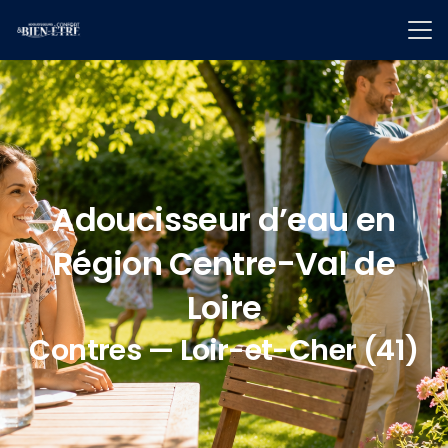
Adoucisseur d’eau en
Région Centre-Val de
Loire
Contres — Loir-et-Cher (41)