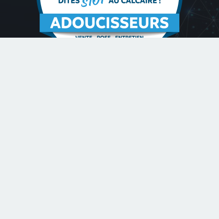
Contactez-nous
deoliveira.mederic13@gmail.com
06 63 65 51 06
Romorantin-Lantenay 41200