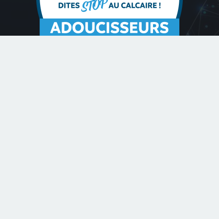
Contactez-nous
deoliveira.mederic13@gmail.com
06 63 65 51 06
Romorantin-Lantenay 41200